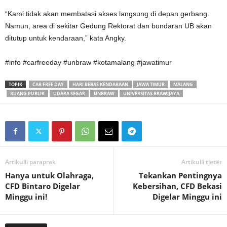
“Kami tidak akan membatasi akses langsung di depan gerbang.
Namun, area di sekitar Gedung Rektorat dan bundaran UB akan
ditutup untuk kendaraan,” kata Angky.
#info #carfreeday #unbraw #kotamalang #jawatimur
TOPIK
CAR FREE DAY
HARI BEBAS KENDARAAN
JAWA TIMUR
MALANG
RUANG PUBLIK
UDARA SEGAR
UNBRAW
UNIVERSITAS BRAWIJAYA
Artikulli paraprak
Artikulli tjetër
Hanya untuk Olahraga,
Tekankan Pentingnya
CFD Bintaro Digelar
Kebersihan, CFD Bekasi
Minggu ini!
Digelar Minggu ini