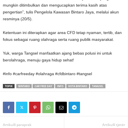
mungkin ditimbulkan dan mengucapkan terima kasih atas
pengertian”, tulis Pengelola Kawasan Bintaro Jaya, melalui akun
resminya (20/5).
Ketentuan ini diterapkan agar area CFD tetap nyaman, tertib, dan
fokus sebagai ruang olahraga serta ruang publik masyarakat.
Yuk, warga Tangsel manfaatkan ajang bebas polusi ini untuk
berolahraga, menuju gaya hidup sehat!
#info #carfreeday #olahraga #cfdbintaro #tangsel
TOPIK
BINTARO
CAR FREE DAY
INFO
KOTA BINTARO
TANGSEL
Artikulli paraprak
Artikulli tjetër