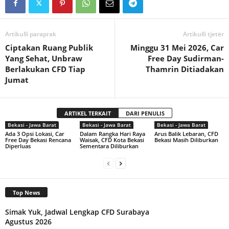
Artikulli paraprak
Artikulli tjetër
Ciptakan Ruang Publik
Minggu 31 Mei 2026, Car
Yang Sehat, Unbraw
Free Day Sudirman-
Berlakukan CFD Tiap
Thamrin Ditiadakan
Jumat
ARTIKEL TERKAIT
DARI PENULIS
Bekasi - Jawa Barat
Bekasi - Jawa Barat
Bekasi - Jawa Barat
Ada 3 Opsi Lokasi, Car
Dalam Rangka Hari Raya
Arus Balik Lebaran, CFD
Free Day Bekasi Rencana
Waisak, CFD Kota Bekasi
Bekasi Masih Diliburkan
Diperluas
Sementara Diliburkan
Top News
Simak Yuk, Jadwal Lengkap CFD Surabaya
Agustus 2026