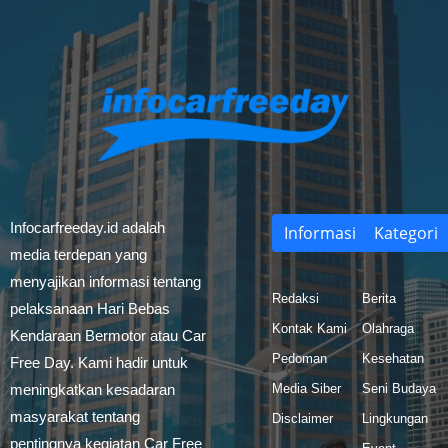
Infocarfreeday.id adalah
Informasi
Kategori
media terdepan yang
menyajikan informasi tentang
Redaksi
Berita
pelaksanaan Hari Bebas
Kontak Kami
Olahraga
Kendaraan Bermotor atau Car
Pedoman
Kesehatan
Free Day. Kami hadir untuk
meningkatkan kesadaran
Media Siber
Seni Budaya
masyarakat tentang
Disclaimer
Lingkungan
pentingnya kegiatan Car Free