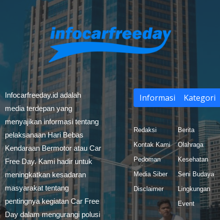
Infocarfreeday.id adalah
Informasi
Kategori
media terdepan yang
menyajikan informasi tentang
Redaksi
Berita
pelaksanaan Hari Bebas
Kontak Kami
Olahraga
Kendaraan Bermotor atau Car
Pedoman
Kesehatan
Free Day. Kami hadir untuk
meningkatkan kesadaran
Media Siber
Seni Budaya
masyarakat tentang
Disclaimer
Lingkungan
pentingnya kegiatan Car Free
Event
Day dalam mengurangi polusi