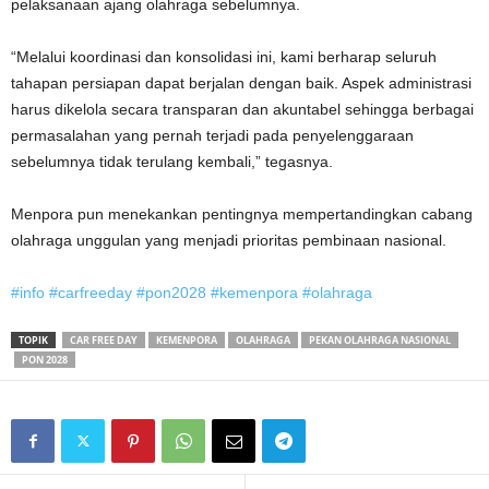
pelaksanaan ajang olahraga sebelumnya.
“Melalui koordinasi dan konsolidasi ini, kami berharap seluruh
tahapan persiapan dapat berjalan dengan baik. Aspek administrasi
harus dikelola secara transparan dan akuntabel sehingga berbagai
permasalahan yang pernah terjadi pada penyelenggaraan
sebelumnya tidak terulang kembali,” tegasnya.
Menpora pun menekankan pentingnya mempertandingkan cabang
olahraga unggulan yang menjadi prioritas pembinaan nasional.
#info
#carfreeday
#pon2028
#kemenpora
#olahraga
TOPIK
CAR FREE DAY
KEMENPORA
OLAHRAGA
PEKAN OLAHRAGA NASIONAL
PON 2028