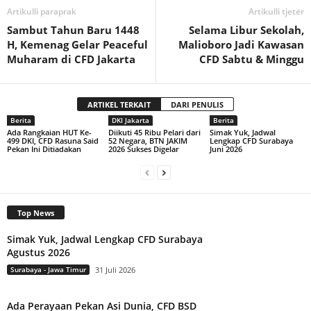
Artikulli paraprak
Artikulli tjetër
Sambut Tahun Baru 1448
Selama Libur Sekolah,
H, Kemenag Gelar Peaceful
Malioboro Jadi Kawasan
Muharam di CFD Jakarta
CFD Sabtu & Minggu
ARTIKEL TERKAIT
DARI PENULIS
Berita
DKI Jakarta
Berita
Ada Rangkaian HUT Ke-
Diikuti 45 Ribu Pelari dari
Simak Yuk, Jadwal
499 DKI, CFD Rasuna Said
52 Negara, BTN JAKIM
Lengkap CFD Surabaya
Pekan Ini Ditiadakan
2026 Sukses Digelar
Juni 2026
Top News
Simak Yuk, Jadwal Lengkap CFD Surabaya
Agustus 2026
Surabaya - Jawa Timur
31 Juli 2026
Ada Perayaan Pekan Asi Dunia, CFD BSD