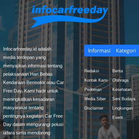
Infocarfreeday.id adalah
Informasi
Kategori
media terdepan yang
menyajikan informasi tentang
Redaksi
Berita
pelaksanaan Hari Bebas
Kontak Kami
Olahraga
Kendaraan Bermotor atau Car
Pedoman
Kesehatan
Free Day. Kami hadir untuk
meningkatkan kesadaran
Media Siber
Seni Budaya
masyarakat tentang
Disclaimer
Lingkungan
pentingnya kegiatan Car Free
Event
Day dalam mengurangi polusi
udara serta mendorong