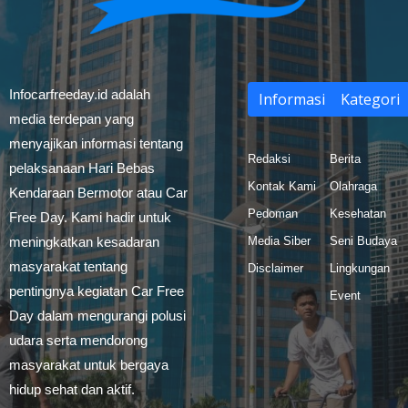
Infocarfreeday.id adalah
Informasi
Kategori
media terdepan yang
menyajikan informasi tentang
Redaksi
Berita
pelaksanaan Hari Bebas
Kontak Kami
Olahraga
Kendaraan Bermotor atau Car
Pedoman
Kesehatan
Free Day. Kami hadir untuk
meningkatkan kesadaran
Media Siber
Seni Budaya
masyarakat tentang
Disclaimer
Lingkungan
pentingnya kegiatan Car Free
Event
Day dalam mengurangi polusi
udara serta mendorong
masyarakat untuk bergaya
hidup sehat dan aktif.