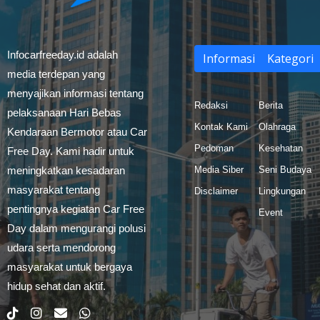
Infocarfreeday.id adalah
Informasi
Kategori
media terdepan yang
menyajikan informasi tentang
Redaksi
Berita
pelaksanaan Hari Bebas
Kontak Kami
Olahraga
Kendaraan Bermotor atau Car
Pedoman
Kesehatan
Free Day. Kami hadir untuk
meningkatkan kesadaran
Media Siber
Seni Budaya
masyarakat tentang
Disclaimer
Lingkungan
pentingnya kegiatan Car Free
Event
Day dalam mengurangi polusi
udara serta mendorong
masyarakat untuk bergaya
hidup sehat dan aktif.