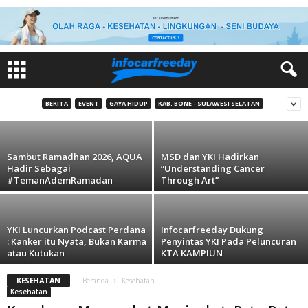
Kesehatan
Kemenpora Targetkan CFD Aktif di 514
Kabupaten/Kota Tahun 2026
BERITA
EVENT
GAYA HIDUP
KAB. BONE - SULAWESI SELATAN
11 Maret 2026
Sambut Ramadhan 2026, AQUA
MSD dan YKI Hadirkan
Hadir Sebagai
“Understanding Cancer
#TemanAdemRamadan
Through Art”
YKI Luncurkan Podcast Perdana
Infocarfreeday Dukung
: Kanker itu Nyata, Bukan Karma
Penyintas YKI Pada Peluncuran
atau Kutukan
KTA KAMPIUN
KESEHATAN
Beranda
Kesehatan
Kesehatan