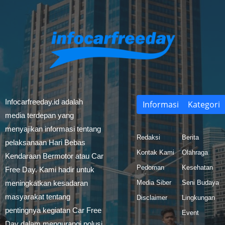
Infocarfreeday.id adalah
Informasi
Kategori
media terdepan yang
menyajikan informasi tentang
Redaksi
Berita
pelaksanaan Hari Bebas
Kontak Kami
Olahraga
Kendaraan Bermotor atau Car
Pedoman
Kesehatan
Free Day. Kami hadir untuk
meningkatkan kesadaran
Media Siber
Seni Budaya
masyarakat tentang
Disclaimer
Lingkungan
pentingnya kegiatan Car Free
Event
Day dalam mengurangi polusi