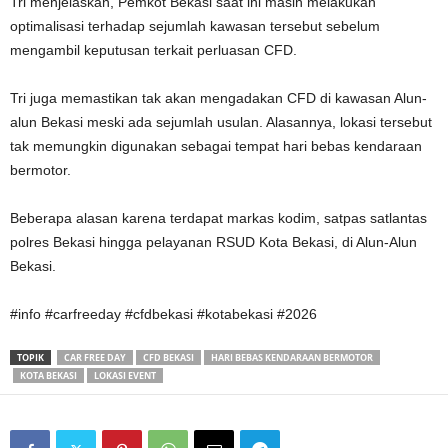
Tri menjelaskan, Pemkot Bekasi saat ini masih melakukan
optimalisasi terhadap sejumlah kawasan tersebut sebelum
mengambil keputusan terkait perluasan CFD.
Tri juga memastikan tak akan mengadakan CFD di kawasan Alun-
alun Bekasi meski ada sejumlah usulan. Alasannya, lokasi tersebut
tak memungkin digunakan sebagai tempat hari bebas kendaraan
bermotor.
Beberapa alasan karena terdapat markas kodim, satpas satlantas
polres Bekasi hingga pelayanan RSUD Kota Bekasi, di Alun-Alun
Bekasi.
#info #carfreeday #cfdbekasi #kotabekasi #2026
TOPIK
CAR FREE DAY
CFD BEKASI
HARI BEBAS KENDARAAN BERMOTOR
KOTA BEKASI
LOKASI EVENT