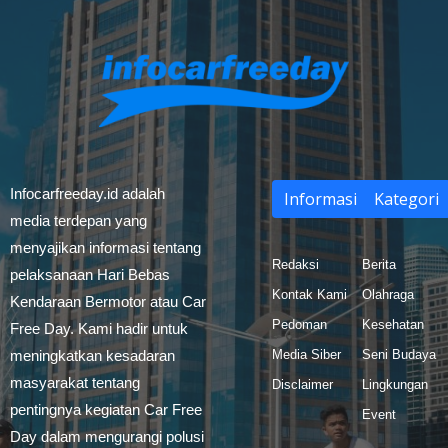
Infocarfreeday.id adalah
Informasi
Kategori
media terdepan yang
menyajikan informasi tentang
Redaksi
Berita
pelaksanaan Hari Bebas
Kontak Kami
Olahraga
Kendaraan Bermotor atau Car
Pedoman
Kesehatan
Free Day. Kami hadir untuk
meningkatkan kesadaran
Media Siber
Seni Budaya
masyarakat tentang
Disclaimer
Lingkungan
pentingnya kegiatan Car Free
Event
Day dalam mengurangi polusi