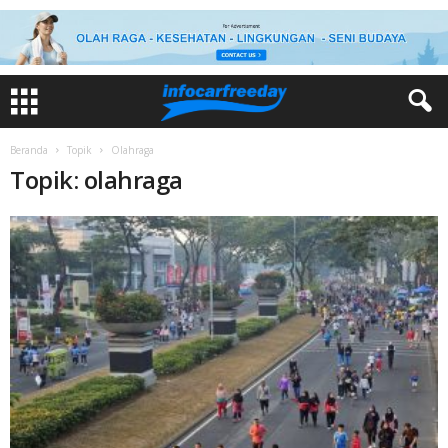
Beranda
Topik
Olahraga
Topik: olahraga