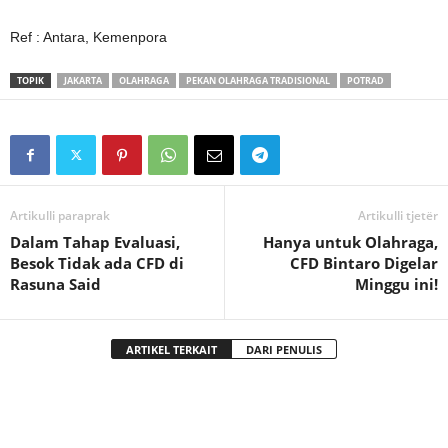
Ref : Antara, Kemenpora
TOPIK
JAKARTA
OLAHRAGA
PEKAN OLAHRAGA TRADISIONAL
POTRAD
Artikulli paraprak
Artikulli tjetër
Dalam Tahap Evaluasi,
Hanya untuk Olahraga,
Besok Tidak ada CFD di
CFD Bintaro Digelar
Rasuna Said
Minggu ini!
ARTIKEL TERKAIT
DARI PENULIS