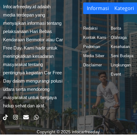
Infocarfreeday.id adalah
Informasi
Kategori
media terdepan yang
menyajikan informasi tentang
Redaksi
Berita
pelaksanaan Hari Bebas
Kontak Kami
Olahraga
Kendaraan Bermotor atau Car
Pedoman
Kesehatan
Free Day. Kami hadir untuk
meningkatkan kesadaran
Media Siber
Seni Budaya
masyarakat tentang
Disclaimer
Lingkungan
pentingnya kegiatan Car Free
Event
Day dalam mengurangi polusi
udara serta mendorong
masyarakat untuk bergaya
hidup sehat dan aktif.
Copyright © 2025
infocarfreeday
.