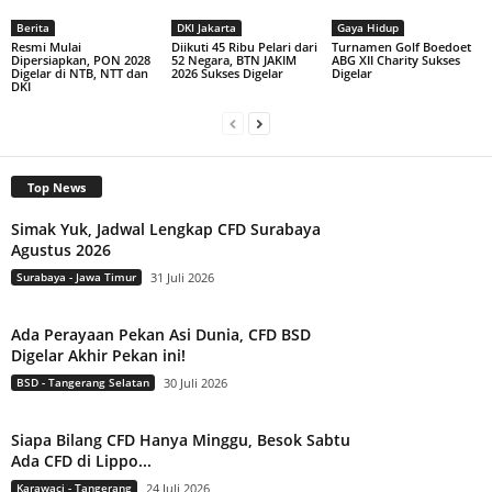
Berita
DKI Jakarta
Gaya Hidup
Resmi Mulai
Diikuti 45 Ribu Pelari dari
Turnamen Golf Boedoet
Dipersiapkan, PON 2028
52 Negara, BTN JAKIM
ABG XII Charity Sukses
Digelar di NTB, NTT dan
2026 Sukses Digelar
Digelar
DKI
Top News
Simak Yuk, Jadwal Lengkap CFD Surabaya
Agustus 2026
Surabaya - Jawa Timur
31 Juli 2026
Ada Perayaan Pekan Asi Dunia, CFD BSD
Digelar Akhir Pekan ini!
BSD - Tangerang Selatan
30 Juli 2026
Siapa Bilang CFD Hanya Minggu, Besok Sabtu
Ada CFD di Lippo...
Karawaci - Tangerang
24 Juli 2026