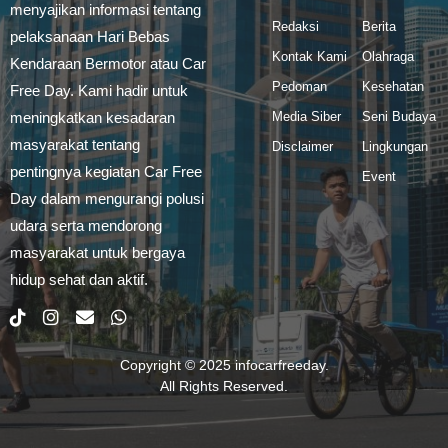
menyajikan informasi tentang
Redaksi
Berita
pelaksanaan Hari Bebas
Kontak Kami
Olahraga
Kendaraan Bermotor atau Car
Pedoman
Kesehatan
Free Day. Kami hadir untuk
meningkatkan kesadaran
Media Siber
Seni Budaya
masyarakat tentang
Disclaimer
Lingkungan
pentingnya kegiatan Car Free
Event
Day dalam mengurangi polusi
udara serta mendorong
masyarakat untuk bergaya
hidup sehat dan aktif.
Copyright © 2025
infocarfreeday
.
All Rights Reserved.