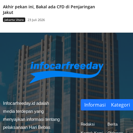
Akhir pekan ini, Bakal ada CFD di Penjaringan
Jakut
Jakarta Utara
23 Juli 2026
Infocarfreeday.id adalah
Informasi
Kategori
media terdepan yang
menyajikan informasi tentang
Redaksi
Berita
pelaksanaan Hari Bebas