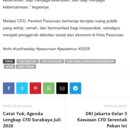
kebersihan, siap menjaga ketertiban, dan siap menjaga
kebersamaan,” tegasnya.
Melalui CFD, Pemkot Pasuruan berharap tercipta ruang publik
yang sehat, ramah, dan bermanfaat bagi masyarakat, sekaligus
menjadi penggerak aktivitas sosial dan ekonomi di Kota Pasuruan.
#info #carfreeday #pasuruan #jawatimur #2026
TOPIK
CAR FREE DAY
CFD PASURUAN
HARI BEBAS KENDARAAN BERMOTOR
JATIM
JAWA TIMUR
Artikulli paraprak
Artikulli tjetër
Catat Yuk, Agenda
DKI Jakarta Gelar 3
Lengkap CFD Surabaya Juli
Kawasan CFD Serentak
2026
Pekan Ini