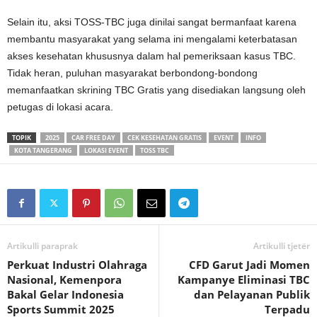
Selain itu, aksi TOSS-TBC juga dinilai sangat bermanfaat karena
membantu masyarakat yang selama ini mengalami keterbatasan
akses kesehatan khususnya dalam hal pemeriksaan kasus TBC.
Tidak heran, puluhan masyarakat berbondong-bondong
memanfaatkan skrining TBC Gratis yang disediakan langsung oleh
petugas di lokasi acara.
TOPIK
2025
CAR FREE DAY
CEK KESEHATAN GRATIS
EVENT
INFO
KOTA TANGERANG
LOKASI EVENT
TOSS TBC
Artikulli paraprak
Artikulli tjetër
Perkuat Industri Olahraga
CFD Garut Jadi Momen
Nasional, Kemenpora
Kampanye Eliminasi TBC
Bakal Gelar Indonesia
dan Pelayanan Publik
Sports Summit 2025
Terpadu