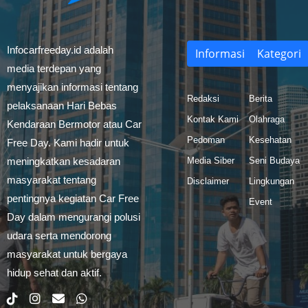
Infocarfreeday.id adalah
Informasi
Kategori
media terdepan yang
menyajikan informasi tentang
Redaksi
Berita
pelaksanaan Hari Bebas
Kontak Kami
Olahraga
Kendaraan Bermotor atau Car
Pedoman
Kesehatan
Free Day. Kami hadir untuk
meningkatkan kesadaran
Media Siber
Seni Budaya
masyarakat tentang
Disclaimer
Lingkungan
pentingnya kegiatan Car Free
Event
Day dalam mengurangi polusi
udara serta mendorong
masyarakat untuk bergaya
hidup sehat dan aktif.