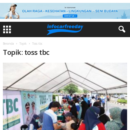
Beranda
Topik
Toss tbc
Topik: toss tbc