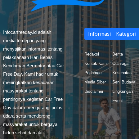
Infocarfreeday.id adalah
Informasi
Kategori
media terdepan yang
menyajikan informasi tentang
Redaksi
Berita
pelaksanaan Hari Bebas
Kontak Kami
Olahraga
Kendaraan Bermotor atau Car
Pedoman
Kesehatan
Free Day. Kami hadir untuk
meningkatkan kesadaran
Media Siber
Seni Budaya
masyarakat tentang
Disclaimer
Lingkungan
pentingnya kegiatan Car Free
Event
Day dalam mengurangi polusi
udara serta mendorong
masyarakat untuk bergaya
hidup sehat dan aktif.