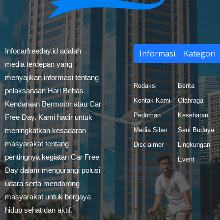
Infocarfreeday.id adalah
Informasi
Kategori
media terdepan yang
menyajikan informasi tentang
Redaksi
Berita
pelaksanaan Hari Bebas
Kontak Kami
Olahraga
Kendaraan Bermotor atau Car
Pedoman
Kesehatan
Free Day. Kami hadir untuk
meningkatkan kesadaran
Media Siber
Seni Budaya
masyarakat tentang
Disclaimer
Lingkungan
pentingnya kegiatan Car Free
Event
Day dalam mengurangi polusi
udara serta mendorong
masyarakat untuk bergaya
hidup sehat dan aktif.