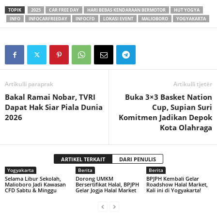
TOPIK
2025
CAR FREE DAY
HARI BEBAS KENDARAAN BERMOTOR
HUT YOGYA
INFO
INFOCARFREEDAY
INFOCFD
LOKASI EVENT
MALIOBORO
YOGYAKARTA
Artikulli paraprak
Artikulli tjetër
Bakal Ramai Nobar, TVRI
Buka 3×3 Basket Nation
Dapat Hak Siar Piala Dunia
Cup, Supian Suri
2026
Komitmen Jadikan Depok
Kota Olahraga
ARTIKEL TERKAIT
DARI PENULIS
Yogyakarta
Berita
Berita
Selama Libur Sekolah,
Dorong UMKM
BPJPH Kembali Gelar
Malioboro Jadi Kawasan
Bersertifikat Halal, BPJPH
Roadshow Halal Market,
CFD Sabtu & Minggu
Gelar Jogja Halal Market
Kali ini di Yogyakarta!