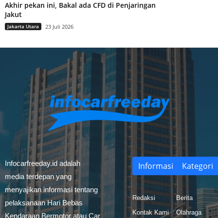
Akhir pekan ini, Bakal ada CFD di Penjaringan
Jakut
Jakarta Utara
23 Juli 2026
Infocarfreeday.id adalah
Informasi
Kategori
media terdepan yang
menyajikan informasi tentang
Redaksi
Berita
pelaksanaan Hari Bebas
Kontak Kami
Olahraga
Kendaraan Bermotor atau Car