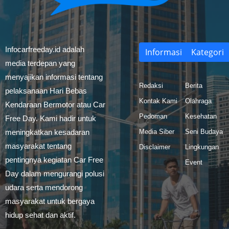
Infocarfreeday.id adalah
Informasi
Kategori
media terdepan yang
menyajikan informasi tentang
Redaksi
Berita
pelaksanaan Hari Bebas
Kontak Kami
Olahraga
Kendaraan Bermotor atau Car
Pedoman
Kesehatan
Free Day. Kami hadir untuk
meningkatkan kesadaran
Media Siber
Seni Budaya
masyarakat tentang
Disclaimer
Lingkungan
pentingnya kegiatan Car Free
Event
Day dalam mengurangi polusi
udara serta mendorong
masyarakat untuk bergaya
hidup sehat dan aktif.