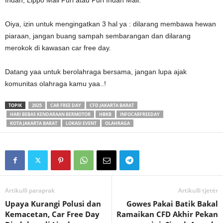
Indah, Lippo Mall Puri atau Puri Indah Mall.
Oiya, izin untuk mengingatkan 3 hal ya : dilarang membawa hewan
piaraan, jangan buang sampah sembarangan dan dilarang
merokok di kawasan car free day.
Datang yaa untuk berolahraga bersama, jangan lupa ajak
komunitas olahraga kamu yaa..!
TOPIK
2025
CAR FREE DAY
CFD JAKARTA BARAT
HARI BEBAS KENDARAAN BERMOTOR
HBKB
INFOCARFREEDAY
KOTA JAKARTA BARAT
LOKASI EVENT
OLAHRAGA
Artikulli paraprak
Artikulli tjetër
Upaya Kurangi Polusi dan
Gowes Pakai Batik Bakal
Kemacetan, Car Free Day
Ramaikan CFD Akhir Pekan