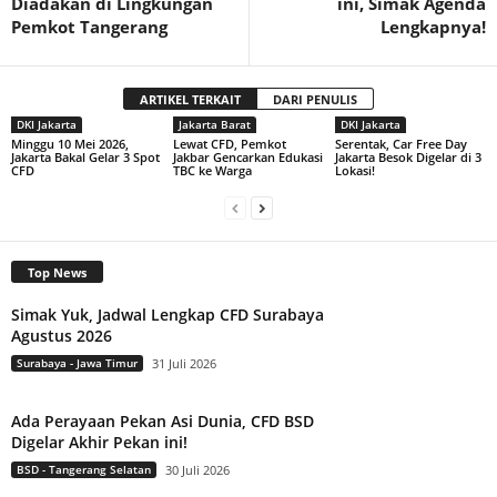
Diadakan di Lingkungan
ini, Simak Agenda
Pemkot Tangerang
Lengkapnya!
ARTIKEL TERKAIT
DARI PENULIS
DKI Jakarta
Jakarta Barat
DKI Jakarta
Minggu 10 Mei 2026,
Lewat CFD, Pemkot
Serentak, Car Free Day
Jakarta Bakal Gelar 3 Spot
Jakbar Gencarkan Edukasi
Jakarta Besok Digelar di 3
CFD
TBC ke Warga
Lokasi!
Top News
Simak Yuk, Jadwal Lengkap CFD Surabaya
Agustus 2026
Surabaya - Jawa Timur
31 Juli 2026
Ada Perayaan Pekan Asi Dunia, CFD BSD
Digelar Akhir Pekan ini!
BSD - Tangerang Selatan
30 Juli 2026