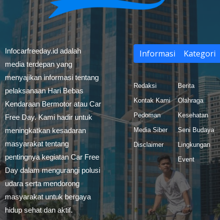
Infocarfreeday.id adalah
Informasi
Kategori
media terdepan yang
menyajikan informasi tentang
Redaksi
Berita
pelaksanaan Hari Bebas
Kontak Kami
Olahraga
Kendaraan Bermotor atau Car
Pedoman
Kesehatan
Free Day. Kami hadir untuk
meningkatkan kesadaran
Media Siber
Seni Budaya
masyarakat tentang
Disclaimer
Lingkungan
pentingnya kegiatan Car Free
Event
Day dalam mengurangi polusi
udara serta mendorong
masyarakat untuk bergaya
hidup sehat dan aktif.