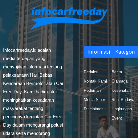
Infocarfreeday.id adalah
Informasi
Kategori
media terdepan yang
menyajikan informasi tentang
Redaksi
Berita
pelaksanaan Hari Bebas
Kontak Kami
Olahraga
Kendaraan Bermotor atau Car
Pedoman
Kesehatan
Free Day. Kami hadir untuk
meningkatkan kesadaran
Media Siber
Seni Budaya
masyarakat tentang
Disclaimer
Lingkungan
pentingnya kegiatan Car Free
Event
Day dalam mengurangi polusi
udara serta mendorong