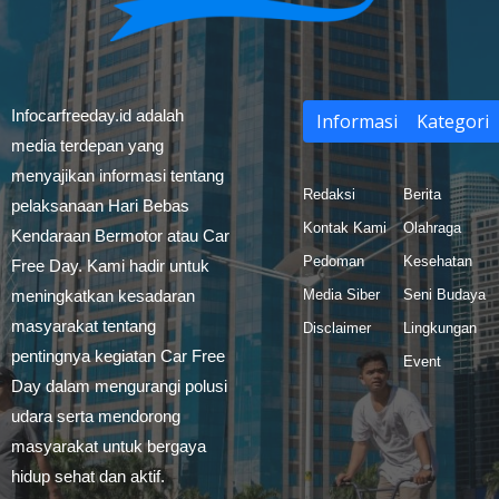
Infocarfreeday.id adalah
Informasi
Kategori
media terdepan yang
menyajikan informasi tentang
Redaksi
Berita
pelaksanaan Hari Bebas
Kontak Kami
Olahraga
Kendaraan Bermotor atau Car
Pedoman
Kesehatan
Free Day. Kami hadir untuk
meningkatkan kesadaran
Media Siber
Seni Budaya
masyarakat tentang
Disclaimer
Lingkungan
pentingnya kegiatan Car Free
Event
Day dalam mengurangi polusi
udara serta mendorong
masyarakat untuk bergaya
hidup sehat dan aktif.