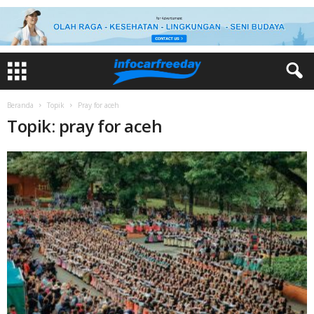
Beranda
Topik
Pray for aceh
Topik: pray for aceh