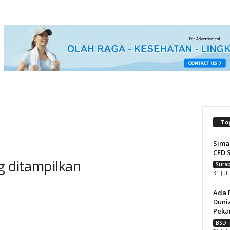
To
Sima
CFD 
g ditampilkan
Surab
31 Jul
Ada 
Dunia
Pekan
BSD -