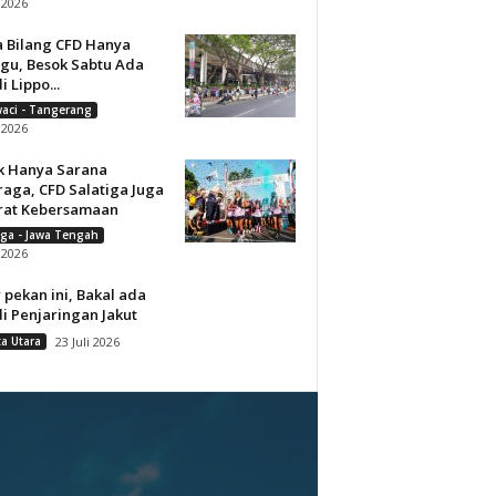
i 2026
a Bilang CFD Hanya
gu, Besok Sabtu Ada
i Lippo...
aci - Tangerang
i 2026
k Hanya Sarana
raga, CFD Salatiga Juga
rat Kebersamaan
iga - Jawa Tengah
i 2026
 pekan ini, Bakal ada
i Penjaringan Jakut
ta Utara
23 Juli 2026