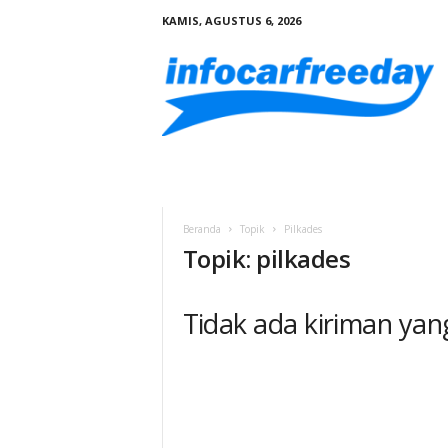
KAMIS, AGUSTUS 6, 2026
I
n
f
o
C
a
r
F
r
Beranda
Topik
Pilkades
e
Topik: pilkades
e
D
a
Tidak ada kiriman yan
y