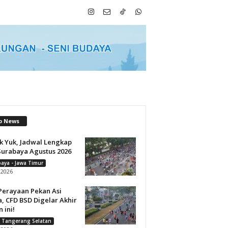
p News
k Yuk, Jadwal Lengkap
Surabaya Agustus 2026
aya - Jawa Timur
i 2026
Perayaan Pekan Asi
, CFD BSD Digelar Akhir
 ini!
 Tangerang Selatan