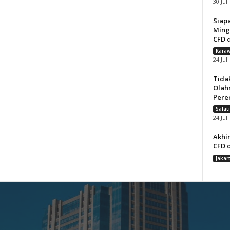
30 Jul
Siap
Ming
CFD d
Karaw
24 Jul
Tida
Olah
Pere
Salat
24 Jul
Akhir
CFD d
Jakar