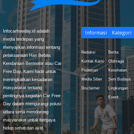
Infocarfreeday.id adalah
Informasi
Kategori
media terdepan yang
menyajikan informasi tentang
Redaksi
Berita
pelaksanaan Hari Bebas
Kontak Kami
Olahraga
Kendaraan Bermotor atau Car
Pedoman
Kesehatan
Free Day. Kami hadir untuk
meningkatkan kesadaran
Media Siber
Seni Budaya
masyarakat tentang
Disclaimer
Lingkungan
pentingnya kegiatan Car Free
Event
Day dalam mengurangi polusi
udara serta mendorong
masyarakat untuk bergaya
hidup sehat dan aktif.