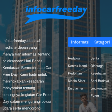
Infocarfreeday.id adalah
Informasi
Kategori
media terdepan yang
menyajikan informasi tentang
Redaksi
Berita
pelaksanaan Hari Bebas
Kontak Kami
Olahraga
Kendaraan Bermotor atau Car
Pedoman
Kesehatan
Free Day. Kami hadir untuk
meningkatkan kesadaran
Media Siber
Seni Budaya
masyarakat tentang
Disclaimer
Lingkungan
pentingnya kegiatan Car Free
Event
Day dalam mengurangi polusi
udara serta mendorong