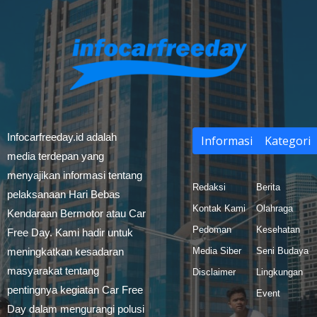
Infocarfreeday.id adalah
Informasi
Kategori
media terdepan yang
menyajikan informasi tentang
Redaksi
Berita
pelaksanaan Hari Bebas
Kontak Kami
Olahraga
Kendaraan Bermotor atau Car
Pedoman
Kesehatan
Free Day. Kami hadir untuk
meningkatkan kesadaran
Media Siber
Seni Budaya
masyarakat tentang
Disclaimer
Lingkungan
pentingnya kegiatan Car Free
Event
Day dalam mengurangi polusi