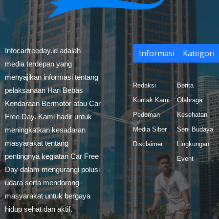
Infocarfreeday.id adalah
Informasi
Kategori
media terdepan yang
menyajikan informasi tentang
Redaksi
Berita
pelaksanaan Hari Bebas
Kontak Kami
Olahraga
Kendaraan Bermotor atau Car
Pedoman
Kesehatan
Free Day. Kami hadir untuk
meningkatkan kesadaran
Media Siber
Seni Budaya
masyarakat tentang
Disclaimer
Lingkungan
pentingnya kegiatan Car Free
Event
Day dalam mengurangi polusi
udara serta mendorong
masyarakat untuk bergaya
hidup sehat dan aktif.