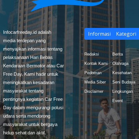
Infocarfreeday.id adalah
Informasi
Kategori
media terdepan yang
menyajikan informasi tentang
Redaksi
Berita
pelaksanaan Hari Bebas
Kontak Kami
Olahraga
Kendaraan Bermotor atau Car
Pedoman
Kesehatan
Free Day. Kami hadir untuk
meningkatkan kesadaran
Media Siber
Seni Budaya
masyarakat tentang
Disclaimer
Lingkungan
pentingnya kegiatan Car Free
Event
Day dalam mengurangi polusi
udara serta mendorong
masyarakat untuk bergaya
hidup sehat dan aktif.