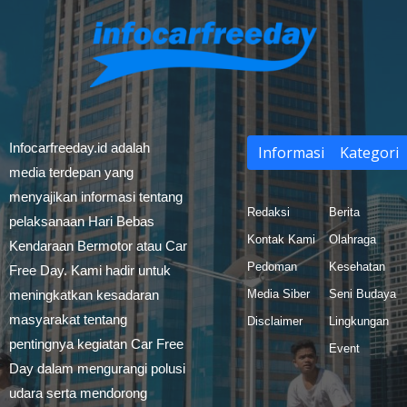
Infocarfreeday.id adalah
Informasi
Kategori
media terdepan yang
menyajikan informasi tentang
Redaksi
Berita
pelaksanaan Hari Bebas
Kontak Kami
Olahraga
Kendaraan Bermotor atau Car
Pedoman
Kesehatan
Free Day. Kami hadir untuk
meningkatkan kesadaran
Media Siber
Seni Budaya
masyarakat tentang
Disclaimer
Lingkungan
pentingnya kegiatan Car Free
Event
Day dalam mengurangi polusi
udara serta mendorong