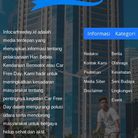
Infocarfreeday.id adalah
Informasi
Kategori
media terdepan yang
menyajikan informasi tentang
Redaksi
Berita
pelaksanaan Hari Bebas
Kontak Kami
Olahraga
Kendaraan Bermotor atau Car
Pedoman
Kesehatan
Free Day. Kami hadir untuk
meningkatkan kesadaran
Media Siber
Seni Budaya
masyarakat tentang
Disclaimer
Lingkungan
pentingnya kegiatan Car Free
Event
Day dalam mengurangi polusi
udara serta mendorong
masyarakat untuk bergaya
hidup sehat dan aktif.