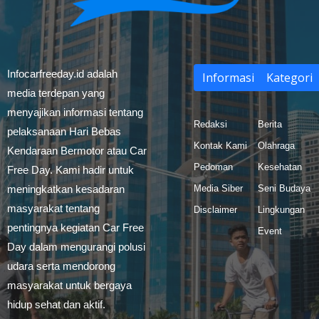
Infocarfreeday.id adalah
Informasi
Kategori
media terdepan yang
menyajikan informasi tentang
Redaksi
Berita
pelaksanaan Hari Bebas
Kontak Kami
Olahraga
Kendaraan Bermotor atau Car
Pedoman
Kesehatan
Free Day. Kami hadir untuk
meningkatkan kesadaran
Media Siber
Seni Budaya
masyarakat tentang
Disclaimer
Lingkungan
pentingnya kegiatan Car Free
Event
Day dalam mengurangi polusi
udara serta mendorong
masyarakat untuk bergaya
hidup sehat dan aktif.