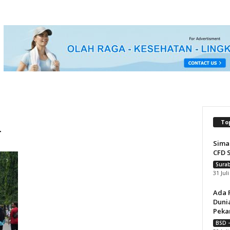
To
r
Sima
CFD 
Surab
31 Jul
Ada 
Dunia
Pekan
BSD -