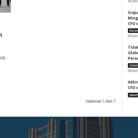
30 Jul
Siap
Ming
CFD d
Karaw
n
24 Jul
Tida
Olah
Pere
OR -
Salat
24 Jul
Akhir
CFD d
Jakar
Halaman 1 dari 7