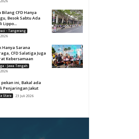
i 2026
a Bilang CFD Hanya
gu, Besok Sabtu Ada
i Lippo...
aci - Tangerang
i 2026
k Hanya Sarana
raga, CFD Salatiga Juga
rat Kebersamaan
iga - Jawa Tengah
i 2026
 pekan ini, Bakal ada
i Penjaringan Jakut
ta Utara
23 Juli 2026