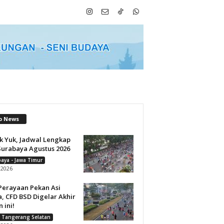
p News
k Yuk, Jadwal Lengkap
Surabaya Agustus 2026
aya - Jawa Timur
i 2026
Perayaan Pekan Asi
, CFD BSD Digelar Akhir
 ini!
 Tangerang Selatan