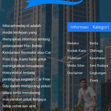
Infocarfreeday.id adalah
Informasi
Kategori
media terdepan yang
menyajikan informasi tentang
Redaksi
Berita
pelaksanaan Hari Bebas
Kontak Kami
Olahraga
Kendaraan Bermotor atau Car
Pedoman
Kesehatan
Free Day. Kami hadir untuk
meningkatkan kesadaran
Media Siber
Seni Budaya
masyarakat tentang
Disclaimer
Lingkungan
pentingnya kegiatan Car Free
Event
Day dalam mengurangi polusi
udara serta mendorong
masyarakat untuk bergaya
hidup sehat dan aktif.