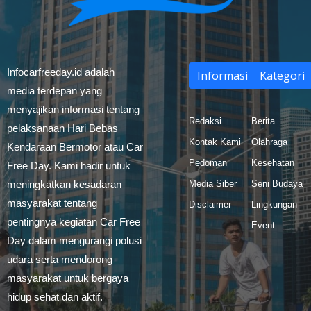
Infocarfreeday.id adalah
Informasi
Kategori
media terdepan yang
menyajikan informasi tentang
Redaksi
Berita
pelaksanaan Hari Bebas
Kontak Kami
Olahraga
Kendaraan Bermotor atau Car
Pedoman
Kesehatan
Free Day. Kami hadir untuk
meningkatkan kesadaran
Media Siber
Seni Budaya
masyarakat tentang
Disclaimer
Lingkungan
pentingnya kegiatan Car Free
Event
Day dalam mengurangi polusi
udara serta mendorong
masyarakat untuk bergaya
hidup sehat dan aktif.