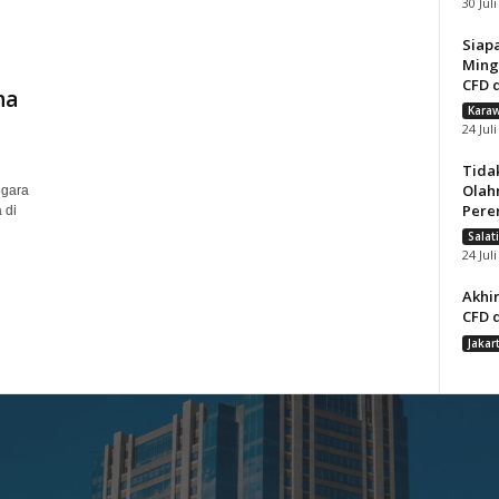
30 Jul
Siap
Ming
CFD d
na
Karaw
24 Jul
Tida
Olah
egara
Pere
 di
Salat
24 Jul
Akhir
CFD d
Jakar