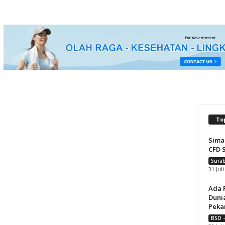
To
Sima
CFD 
Surab
31 Jul
Ada 
Dunia
Pekan
BSD -