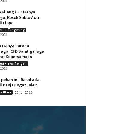
i 2026
a Bilang CFD Hanya
gu, Besok Sabtu Ada
i Lippo...
aci - Tangerang
i 2026
k Hanya Sarana
raga, CFD Salatiga Juga
rat Kebersamaan
iga - Jawa Tengah
i 2026
 pekan ini, Bakal ada
i Penjaringan Jakut
ta Utara
23 Juli 2026