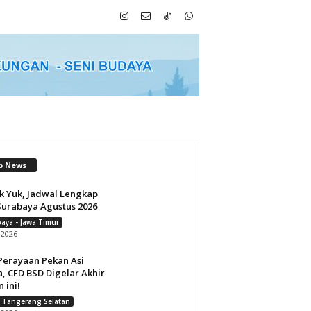
p News
k Yuk, Jadwal Lengkap
Surabaya Agustus 2026
aya - Jawa Timur
i 2026
Perayaan Pekan Asi
, CFD BSD Digelar Akhir
 ini!
 Tangerang Selatan