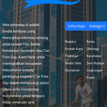
Infocarfreeday.id adalah
Informasi
Kategori
media terdepan yang
menyajikan informasi tentang
Redaksi
Berita
pelaksanaan Hari Bebas
Kontak Kami
Olahraga
Kendaraan Bermotor atau Car
Pedoman
Kesehatan
Free Day. Kami hadir untuk
meningkatkan kesadaran
Media Siber
Seni Budaya
masyarakat tentang
Disclaimer
Lingkungan
pentingnya kegiatan Car Free
Event
Day dalam mengurangi polusi
udara serta mendorong
masyarakat untuk bergaya
hidup sehat dan aktif.