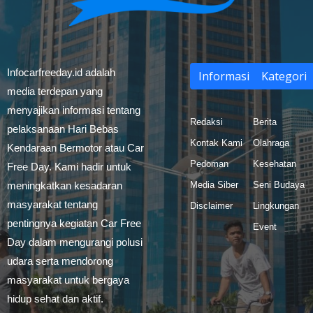
Infocarfreeday.id adalah
Informasi
Kategori
media terdepan yang
menyajikan informasi tentang
Redaksi
Berita
pelaksanaan Hari Bebas
Kontak Kami
Olahraga
Kendaraan Bermotor atau Car
Pedoman
Kesehatan
Free Day. Kami hadir untuk
meningkatkan kesadaran
Media Siber
Seni Budaya
masyarakat tentang
Disclaimer
Lingkungan
pentingnya kegiatan Car Free
Event
Day dalam mengurangi polusi
udara serta mendorong
masyarakat untuk bergaya
hidup sehat dan aktif.