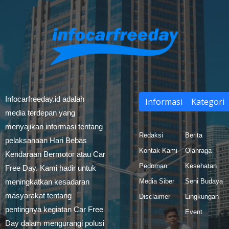
Infocarfreeday.id adalah
Informasi
Kategori
media terdepan yang
menyajikan informasi tentang
Redaksi
Berita
pelaksanaan Hari Bebas
Kontak Kami
Olahraga
Kendaraan Bermotor atau Car
Pedoman
Kesehatan
Free Day. Kami hadir untuk
meningkatkan kesadaran
Media Siber
Seni Budaya
masyarakat tentang
Disclaimer
Lingkungan
pentingnya kegiatan Car Free
Event
Day dalam mengurangi polusi