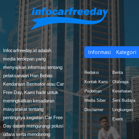
Infocarfreeday.id adalah
Informasi
Kategori
media terdepan yang
menyajikan informasi tentang
Redaksi
Berita
pelaksanaan Hari Bebas
Kontak Kami
Olahraga
Kendaraan Bermotor atau Car
Pedoman
Kesehatan
Free Day. Kami hadir untuk
meningkatkan kesadaran
Media Siber
Seni Budaya
masyarakat tentang
Disclaimer
Lingkungan
pentingnya kegiatan Car Free
Event
Day dalam mengurangi polusi
udara serta mendorong