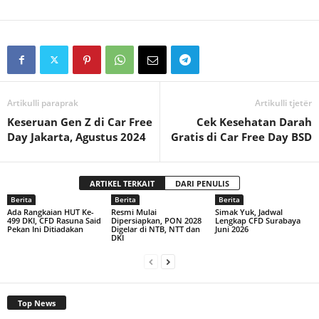
Artikulli paraprak
Artikulli tjetër
Keseruan Gen Z di Car Free
Cek Kesehatan Darah
Day Jakarta, Agustus 2024
Gratis di Car Free Day BSD
ARTIKEL TERKAIT
DARI PENULIS
Berita
Berita
Berita
Ada Rangkaian HUT Ke-
Resmi Mulai
Simak Yuk, Jadwal
499 DKI, CFD Rasuna Said
Dipersiapkan, PON 2028
Lengkap CFD Surabaya
Pekan Ini Ditiadakan
Digelar di NTB, NTT dan
Juni 2026
DKI
Top News