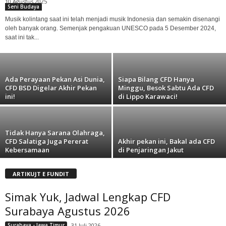
10 Agustus 2025
Surabaya - Jawa Timur
Seni Budaya
Simak Yuk, Jadwal Lengkap CFD Surabaya
Musik kolintang saat ini telah menjadi musik Indonesia dan semakin disenangi
Agustus 2026
oleh banyak orang. Semenjak pengakuan UNESCO pada 5 Desember 2024,
saat ini tak...
31 Juli 2026
Ada Perayaan Pekan Asi Dunia,
Siapa Bilang CFD Hanya
CFD BSD Digelar Akhir Pekan
Minggu, Besok Sabtu Ada CFD
ini!
di Lippo Karawaci!
Tidak Hanya Sarana Olahraga,
CFD Salatiga Juga Pererat
Akhir pekan ini, Bakal ada CFD
Kebersamaan
di Penjaringan Jakut
ARTIKUJT E FUNDIT
Simak Yuk, Jadwal Lengkap CFD
Surabaya Agustus 2026
Surabaya - Jawa Timur
31 Juli 2026