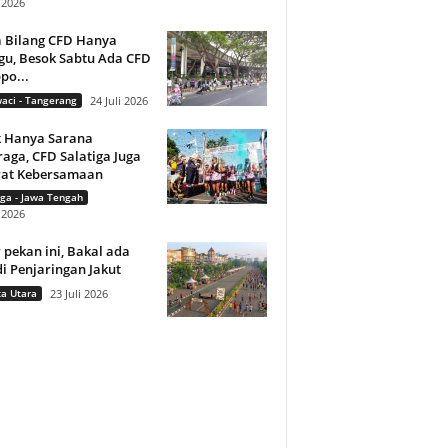
i 2026
a Bilang CFD Hanya
gu, Besok Sabtu Ada CFD
ppo...
aci - Tangerang
24 Juli 2026
k Hanya Sarana
aga, CFD Salatiga Juga
rat Kebersamaan
iga - Jawa Tengah
i 2026
 pekan ini, Bakal ada
i Penjaringan Jakut
ta Utara
23 Juli 2026