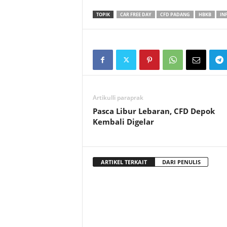
TOPIK
CAR FREE DAY
CFD PADANG
HBKB
IN
Artikulli paraprak
Pasca Libur Lebaran, CFD Depok
Kembali Digelar
ARTIKEL TERKAIT
DARI PENULIS