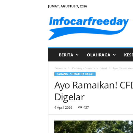
JUMAT, AGUSTUS 7, 2026
I
n
f
o
C
a
r
BERITA
OLAHRAGA
KES
F
r
Beranda
Padang - Sumatera Barat
Ayo Ramaikan!
e
PADANG - SUMATERA BARAT
e
Ayo Ramaikan! CF
D
a
Digelar
y
4 April 2026
437