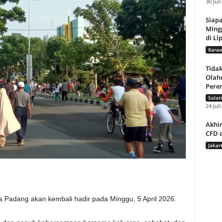
30 Jul
Siap
Ming
di Li
Karaw
Tida
Olahr
Pere
Salat
24 Jul
Akhir
CFD d
Jakar
 Padang akan kembali hadir pada Minggu, 5 April 2026.