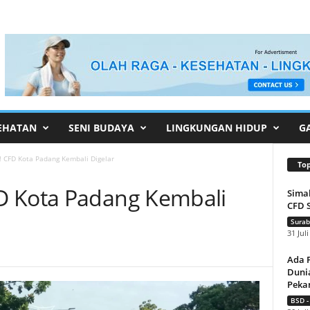
EHATAN
SENI BUDAYA
LINGKUNGAN HIDUP
G
 CFD Kota Padang Kembali Digelar
To
D Kota Padang Kembali
Sima
CFD 
Surab
31 Jul
Ada 
Dunia
Pekan
BSD -