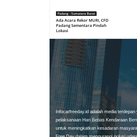
Padang - Sumatera Barat
Ada Acara Rekor MURI, CFD
Padang Sementara Pindah
Lokasi
Infocarfreeday.id adalah media terdepan
pelaksanaan Hari Bebas Kendaraan Berm
untuk meningkatkan kesadaran masyarak
Free Day dalam mengurangi polusi udar