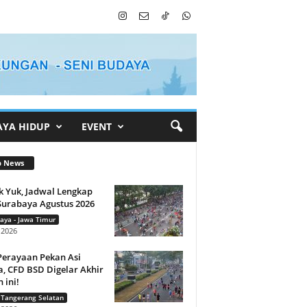
AYA HIDUP
EVENT
p News
k Yuk, Jadwal Lengkap
Surabaya Agustus 2026
aya - Jawa Timur
i 2026
Perayaan Pekan Asi
, CFD BSD Digelar Akhir
 ini!
 Tangerang Selatan