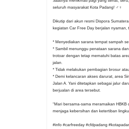
Saatnya menikmati pagi yang sehat, ser
seluruh masyarakat Kota Padang! ‍♂️‍♀️
Dikutip dari akun resmi Dispora Sumate
kegiatan Car Free Day berjalan nyaman, t
* Menyediakan sarana tempat sampah sert
* Sambil menunggu penataan sarana dan 
trotoar dengan tetap mematuhi batas are
jalan.
* Tidak melakukan pembagian brosur atau
* Demi kelancaran akses darurat, area S
Jalan A. Yani ditetapkan sebagai jalur d
berjualan di area tersebut.
“Mari bersama-sama meramaikan HBKB den
menjaga kebersihan dan ketertiban lingku
#info #carfreeday #cfdpadang #kotapada