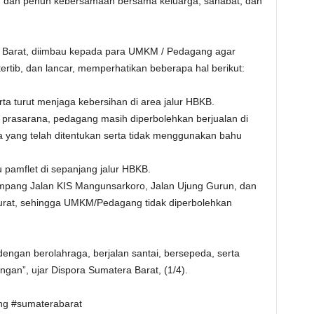
u, dan penuh kebersamaan bersama keluarga, sahabat, dan
ra Barat, diimbau kepada para UMKM / Pedagang agar
ertib, dan lancar, memperhatikan beberapa hal berikut:
a turut menjaga kebersihan di area jalur HBKB.
prasarana, pedagang masih diperbolehkan berjualan di
a yang telah ditentukan serta tidak menggunakan bahu
 pamflet di sepanjang jalur HBKB.
impang Jalan KIS Mangunsarkoro, Jalan Ujung Gurun, dan
arurat, sehingga UMKM/Pedagang tidak diperbolehkan
gan berolahraga, berjalan santai, bersepeda, serta
ngan”, ujar Dispora Sumatera Barat, (1/4).
ng #sumaterabarat