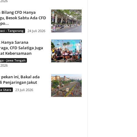
i 2026
a Bilang CFD Hanya
gu, Besok Sabtu Ada CFD
ppo...
aci - Tangerang
24 Juli 2026
k Hanya Sarana
aga, CFD Salatiga Juga
rat Kebersamaan
iga - Jawa Tengah
i 2026
 pekan ini, Bakal ada
i Penjaringan Jakut
ta Utara
23 Juli 2026