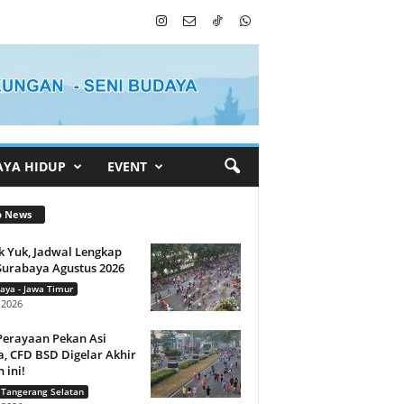
AYA HIDUP
EVENT
p News
k Yuk, Jadwal Lengkap
Surabaya Agustus 2026
aya - Jawa Timur
i 2026
Perayaan Pekan Asi
, CFD BSD Digelar Akhir
 ini!
 Tangerang Selatan