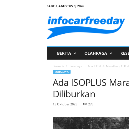
SABTU, AGUSTUS 8, 2026
I
n
f
o
C
a
r
BERITA
OLAHRAGA
KES
F
r
Beranda
Surabaya
Ada ISOPLUS Marathon, CFD di
e
SURABAYA
e
Ada ISOPLUS Mara
D
a
Diliburkan
y
15 Oktober 2025
278