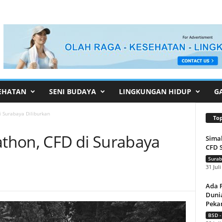
EHATAN
SENI BUDAYA
LINGKUNGAN HIDUP
G
 Surabaya Diliburkan
To
thon, CFD di Surabaya
Sima
CFD 
Surab
31 Jul
Ada 
Dunia
Pekan
BSD -