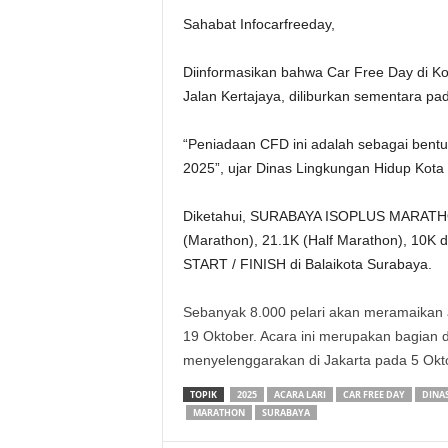
Sahabat Infocarfreeday,
Diinformasikan bahwa Car Free Day di Ko
Jalan Kertajaya, diliburkan sementara pa
“Peniadaan CFD ini adalah sebagai ben
2025”, ujar Dinas Lingkungan Hidup Kota
Diketahui, SURABAYA ISOPLUS MARATHON 
(Marathon), 21.1K (Half Marathon), 10K 
START / FINISH di Balaikota Surabaya.
Sebanyak 8.000 pelari akan meramaikan 
19 Oktober. Acara ini merupakan bagian da
menyelenggarakan di Jakarta pada 5 Okt
TOPIK
2025
ACARA LARI
CAR FREE DAY
DINA
MARATHON
SURABAYA