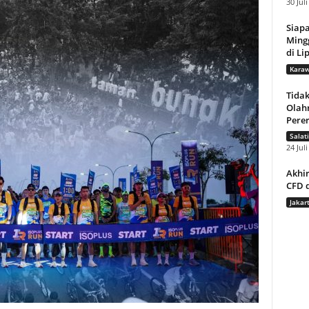
30 Jul
Siap
Ming
di Li
Karaw
Tida
Olahr
Pere
Salat
24 Jul
Akhir
CFD d
Jakar