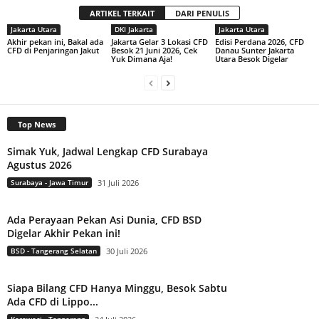
ARTIKEL TERKAIT
DARI PENULIS
Jakarta Utara
DKI Jakarta
Jakarta Utara
Akhir pekan ini, Bakal ada
Jakarta Gelar 3 Lokasi CFD
Edisi Perdana 2026, CFD
CFD di Penjaringan Jakut
Besok 21 Juni 2026, Cek
Danau Sunter Jakarta
Yuk Dimana Aja!
Utara Besok Digelar
Top News
Simak Yuk, Jadwal Lengkap CFD Surabaya
Agustus 2026
Surabaya - Jawa Timur
31 Juli 2026
Ada Perayaan Pekan Asi Dunia, CFD BSD
Digelar Akhir Pekan ini!
BSD - Tangerang Selatan
30 Juli 2026
Siapa Bilang CFD Hanya Minggu, Besok Sabtu
Ada CFD di Lippo...
Karawaci - Tangerang