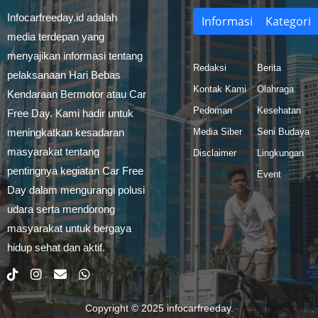
Infocarfreeday.id adalah
Informasi
Kategori
media terdepan yang
menyajikan informasi tentang
Redaksi
Berita
pelaksanaan Hari Bebas
Kontak Kami
Olahraga
Kendaraan Bermotor atau Car
Pedoman
Kesehatan
Free Day. Kami hadir untuk
meningkatkan kesadaran
Media Siber
Seni Budaya
masyarakat tentang
Disclaimer
Lingkungan
pentingnya kegiatan Car Free
Event
Day dalam mengurangi polusi
udara serta mendorong
masyarakat untuk bergaya
hidup sehat dan aktif.
Copyright © 2025
infocarfreeday
.