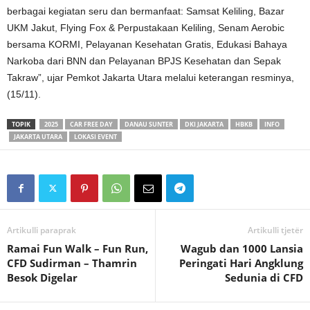
berbagai kegiatan seru dan bermanfaat: Samsat Keliling, Bazar
UKM Jakut, Flying Fox & Perpustakaan Keliling, Senam Aerobic
bersama KORMI, Pelayanan Kesehatan Gratis, Edukasi Bahaya
Narkoba dari BNN dan Pelayanan BPJS Kesehatan dan Sepak
Takraw”, ujar Pemkot Jakarta Utara melalui keterangan resminya,
(15/11).
TOPIK
2025
CAR FREE DAY
DANAU SUNTER
DKI JAKARTA
HBKB
INFO
JAKARTA UTARA
LOKASI EVENT
Artikulli paraprak
Artikulli tjetër
Ramai Fun Walk – Fun Run,
Wagub dan 1000 Lansia
CFD Sudirman – Thamrin
Peringati Hari Angklung
Besok Digelar
Sedunia di CFD